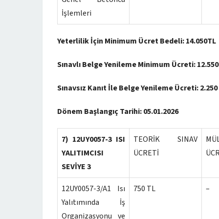
İşlemleri
Yeterlilik İçin Minimum Ücret Bedeli: 14.050TL
Sınavlı Belge Yenileme Minimum Ücreti: 12.550
Sınavsız Kanıt İle Belge Yenileme Ücreti: 2.250
Dönem Başlangıç Tarihi:
05.01.2026
7) 12UY0057-3 ISI
TEORİK SINAV
MÜ
YALITIMCISI
ÜCRETİ
ÜCR
SEVİYE 3
12UY0057-3/A1 Isı
750 TL
–
Yalıtımında İş
Organizasyonu ve