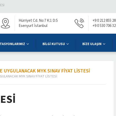
TESI
Hürriyet Cd. No:7 K:1 D:5
+9 0 212 855 28
Esenyurt İstanbul
+9 0 530 706 32
TASYONLARIMIZ
BİLGİ KUTUSU
BİZE ULAŞIN
UYGULANACAK MYK SINAV FİYAT LİSTESİ
GULANACAK MYK SINAV FİYAT LİSTESİ
ESİ