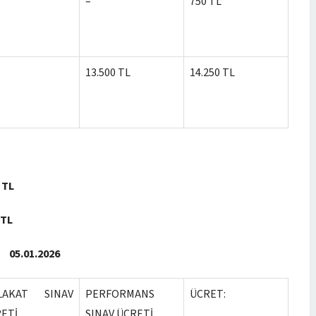
–
750 TL
13.500 TL
14.250 TL
 TL
 TL
01.2026
LAKAT SINAV
PERFORMANS
ÜCRET:
ETİ
SINAV ÜCRETİ