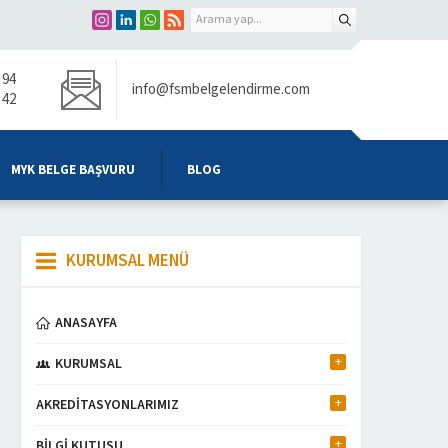
 94
info@fsmbelgelendirme.com
 42
MYK BELGE BAŞVURU
BLOG
KURUMSAL MENÜ
ANASAYFA
KURUMSAL
AKREDİTASYONLARIMIZ
BİLGİ KUTUSU