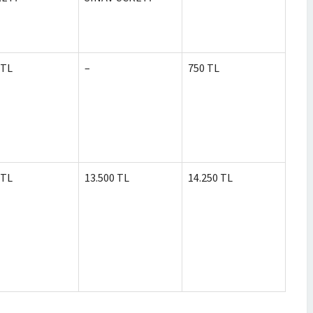
 TL
–
750 TL
 TL
13.500 TL
14.250 TL