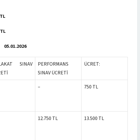
0TL
 TL
01.2026
LAKAT SINAV
PERFORMANS
ÜCRET:
ETİ
SINAV ÜCRETİ
–
750 TL
12.750 TL
13.500 TL