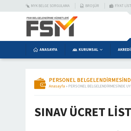
MYK BELGE SORGULAMA
BROŞÜR
FIYAT LIS
ANASAYFA
KURUMSAL
AKREDİ
PERSONEL BELGELENDİRMESİNDE 
Anasayfa
»
PERSONEL BELGELENDİRMESİNDE UY
SINAV ÜCRET LİST