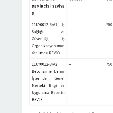
DEMİRCİSİ SEVİYE
3
11UY0012-3/A1 İş
–
750
Sağlığı ve
Güvenliği, İş
Organizasyonunun
Yapılması REV03
11UY0012-3/A2
–
750
Betonarme Demir
İşlerinde Genel
Mesleki Bilgi ve
Uygulama Becerisi
REV03