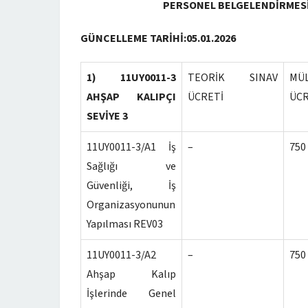
PERSONEL BELGELENDİRMESİ
GÜNCELLEME TARİHİ:05.01.2026
1) 11UY0011-3
TEORİK SINAV
MÜ
AHŞAP KALIPÇI
ÜCRETİ
ÜCR
SEVİYE 3
11UY0011-3/A1 İş
–
750
Sağlığı ve
Güvenliği, İş
Organizasyonunun
Yapılması REV03
11UY0011-3/A2
–
750
Ahşap Kalıp
İşlerinde Genel