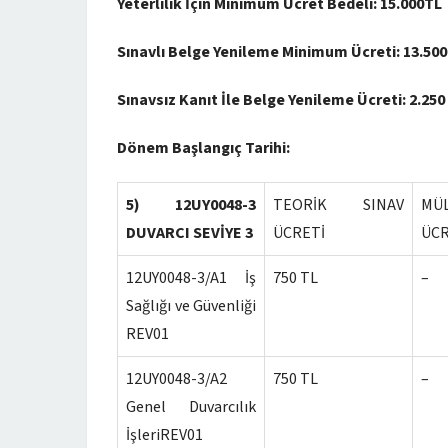
Yeterlilik İçin Minimum Ücret Bedeli: 15.000TL
Sınavlı Belge Yenileme Minimum Ücreti: 13.50
Sınavsız Kanıt İle Belge Yenileme Ücreti: 2.250
Dönem Başlangıç Tarihi: 05.
5) 12UY0048-3
TEORİK SINAV
MÜ
DUVARCI SEVİYE 3
ÜCRETİ
ÜCR
12UY0048-3/A1 İş
750 TL
–
Sağlığı ve Güvenliği
REV01
12UY0048-3/A2
750 TL
–
Genel Duvarcılık
İşleriREV01