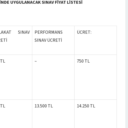
NDE UYGULANACAK SINAV FİYAT LİSTESİ
LAKAT SINAV
PERFORMANS
ÜCRET:
ETİ
SINAV ÜCRETİ
 TL
–
750 TL
 TL
13.500 TL
14.250 TL