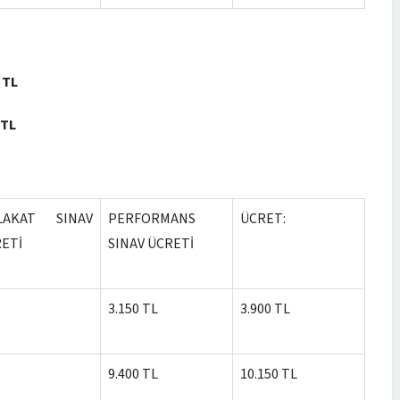
 TL
 TL
LAKAT SINAV
PERFORMANS
ÜCRET:
ETİ
SINAV ÜCRETİ
3.150 TL
3.900 TL
9.400 TL
10.150 TL