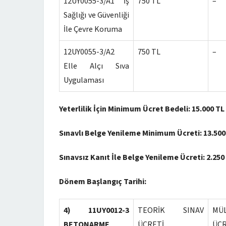
12UY0055-3/A1 İş
750 TL
–
Sağlığı ve Güvenliği
İle Çevre Koruma
12UY0055-3/A2
750 TL
–
Elle Alçı Sıva
Uygulaması
Yeterlilik İçin Minimum Ücret Bedeli: 15.000 TL
Sınavlı Belge Yenileme Minimum Ücreti: 13.500
Sınavsız Kanıt İle Belge Yenileme Ücreti: 2.250
Dönem Başlangıç Tarihi: 05.
4) 11UY0012-3
TEORİK SINAV
MÜ
BETONARME
ÜCRETİ
ÜCR