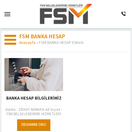
FSM BANKA HESAP
Anasayfa
»
FSM BANKA HESAP Etiketi
BANKA HESAP BİLGİLERİMİZ
Banka : ZİRAAT BANKASI Ad Soyad :
FSM BELGELENDİRME HİZMETLERİ
TİC.LTD.ŞTİ. Iban No :TR 14 0001
0025 1382 4055 34...
DEVAMINI OKU