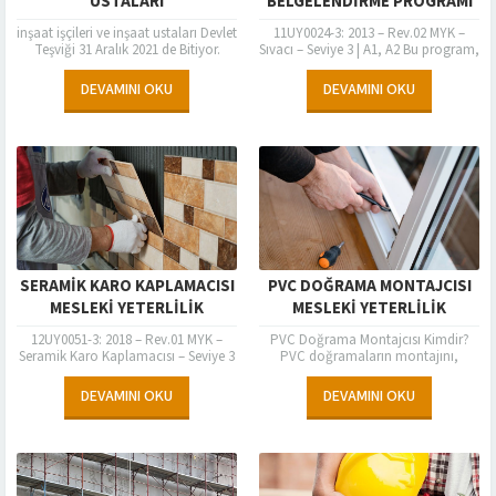
USTALARI
BELGELENDİRME PROGRAMI
inşaat işçileri ve inşaat ustaları Devlet
11UY0024-3: 2013 – Rev.02 MYK –
Teşviği 31 Aralık 2021 de Bitiyor.
Sıvacı – Seviye 3 | A1, A2 Bu program,
Hemen Mesleki Yeterlilik Belgesi için
Sıvacı Seviye – 3 (11UY0024-3)...
Başvurun…Ücret Ödemek Zorunda...
DEVAMINI OKU
DEVAMINI OKU
SERAMİK KARO KAPLAMACISI
PVC DOĞRAMA MONTAJCISI
MESLEKİ YETERLİLİK
MESLEKİ YETERLİLİK
BELGELENDİRME PROGRAMI
BELGELENDİRME PROGRAMI
12UY0051-3: 2018 – Rev.01 MYK –
PVC Doğrama Montajcısı Kimdir?
Seramik Karo Kaplamacısı – Seviye 3
PVC doğramaların montajını,
| A1, A2 Bu program, Seramik Karo
projeye uygun olarak yapan ve ön
Kaplamacısı...
hazırlığını sağlayan kişiye, PVC
DEVAMINI OKU
DEVAMINI OKU
doğrama montajcısı adı...