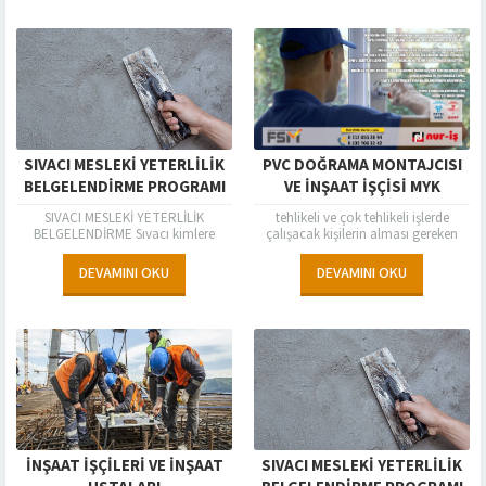
SIVACI MESLEKİ YETERLİLİK
PVC DOĞRAMA MONTAJCISI
BELGELENDİRME PROGRAMI
VE İNŞAAT İŞÇISI MYK
BELGESI, ASYAPEN
SIVACI MESLEKİ YETERLİLİK
tehlikeli ve çok tehlikeli işlerde
BELGELENDİRME Sıvacı kimlere
çalışacak kişilerin alması gereken
denir? Sıvacı, binaların iç ve dış
zorunlu mesleki yeterlilik belgesidir.
yüzeylerinin sıvalarının yapılmasına,
FSM Belgelendirme olarak TÜRKAK
DEVAMINI OKU
DEVAMINI OKU
zemine şap, mozaik türü beton...
akreditasyonu ve MYK...
INŞAAT IŞÇILERI VE INŞAAT
SIVACI MESLEKİ YETERLİLİK