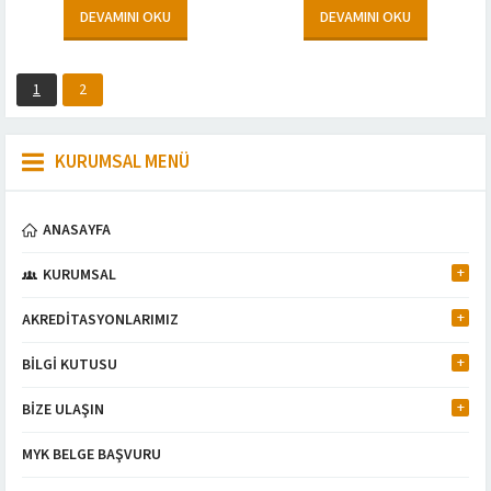
(12UY0057-3) Ulusal Yeterliliğine göre
A2 DUVARCI MESLEKİ YETERLİLİK
DEVAMINI OKU
DEVAMINI OKU
adayının...
BELGELENDİRME,...
1
2
KURUMSAL MENÜ
ANASAYFA
KURUMSAL
AKREDİTASYONLARIMIZ
BİLGİ KUTUSU
BİZE ULAŞIN
MYK BELGE BAŞVURU