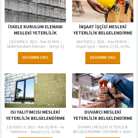
İSKELE KURULUM ELEMANI
İNŞAAT İŞÇİSİ MESLEKİ
MESLEKİ YETERLİLİK
YETERLİLİK BELGELENDİRME
BELGELENDİRME PROGRAMI
PROGRAMI
12UY0056-3: 2013 – Rev.01 MYK –
16UY0253-2: 2016 – Rev.00 MYK –
İskele Kurulum Elemanı – Seviye 2 |
inşaat İşçisi – Seviye 2 | A1, A2 Bu
A1, A2 Bu program, İskele Kurulum
program, inşaat İşçisi Seviye –...
Elemanı...
DEVAMINI OKU
DEVAMINI OKU
ISI YALITIMCISI MESLEKİ
DUVARCI MESLEKİ
YETERLİLİK BELGELENDİRME
YETERLİLİK BELGELENDİRME
PROGRAMI
PROGRAMI
12UY0057-3: 2015 – Rev.01 MYK – Isı
DUVARCI MESLEKİ YETERLİLİK
Yalıtımcısı – Seviye3 | A1, A2 Bu
BELGELENDİRME 12UY0048-3: 2018 –
program, Isı Yalıtımcısı Seviye 3
Rev.03 MYK – Duvarcı – Seviye3 | A1,