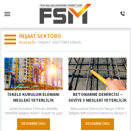
İNŞAAT SEKTÖRÜ
Anasayfa
»
İNŞAAT SEKTÖRÜ Etiketi
İSKELE KURULUM ELEMANI
BETONARME DEMIRCISI –
MESLEKİ YETERLİLİK
SEVIYE 3 MESLEKI YETERLILIK
BELGESİ, FSM
(MYK) BELGESI FSM
İskele Kurulum Elemanı Mesleki
Betonarme Demircisi Seviye 3 MYK
BELGELENDİRME İLE
BELGELENDIRME’DE
Yeterlilik Belgesi Nedir? İnşaat ve yapı
Belgesi Betonarme Demircisi Seviye 3
sektöründe güvenli ve profesyonel
MYK Belgesi FSM Belgelendirme, yetki
çalışma ortamları oluşturmak için
sürecinde TÜRKAK’ tan TS-EN ISO...
DEVAMINI OKU
DEVAMINI OKU
İskele Kurulum...