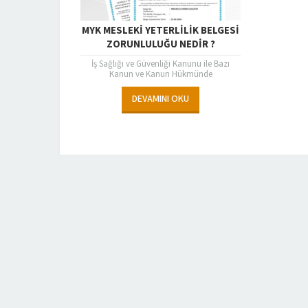
MYK MESLEKİ YETERLİLİK BELGESİ
ZORUNLULUĞU NEDİR ?
İş Sağlığı ve Güvenliği Kanunu ile Bazı
Kanun ve Kanun Hükmünde
Kararnamelerde Değişiklik Yapılmasına Dair
Kanun Tasarısı 4 Nisan 2015...
DEVAMINI OKU