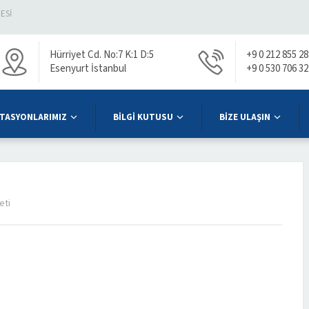
TESI
Hürriyet Cd. No:7 K:1 D:5
+9 0 212 855 28
Esenyurt İstanbul
+9 0 530 706 32
TASYONLARIMIZ
BİLGİ KUTUSU
BİZE ULAŞIN
eti