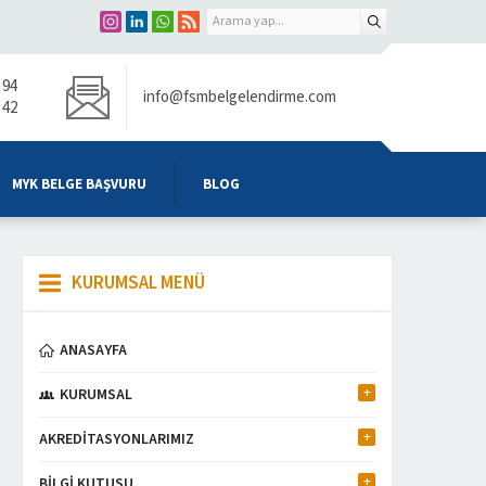
 94
info@fsmbelgelendirme.com
 42
MYK BELGE BAŞVURU
BLOG
KURUMSAL MENÜ
ANASAYFA
KURUMSAL
AKREDİTASYONLARIMIZ
BİLGİ KUTUSU