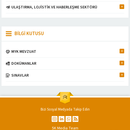
ULAŞTIRMA, LOJİSTİK VE HABERLEŞME SEKTÖRÜ
BİLGİ KUTUSU
MYK MEVZUAT
DOKÜMANLAR
Müşteri Temsilcisi
SINAVLAR
Bizi Sosyal Medyada Takip Edin
Cevap Yaz
5K Media Team