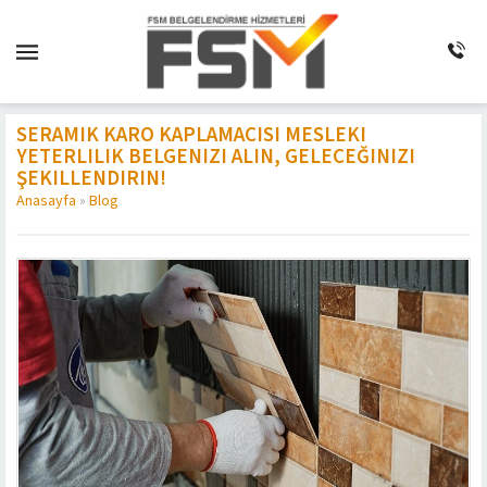
SERAMIK KARO KAPLAMACISI MESLEKI
YETERLILIK BELGENIZI ALIN, GELECEĞINIZI
ŞEKILLENDIRIN!
Anasayfa
»
Blog