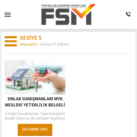
SEVIYE 5
Anasayfa
»
Seviye 5 Etiketi
EMLAK DANIŞMANLARI MYK
MESLEKI YETERLILIK BELGELI
OLACAK
Emlak Danışmanları Tapu kütüğüne
kayıtlı olsun ya da olmasın taşınmaz
alım satımı ve kiralanması ile tapu
işlemlerine aracılık eden,
DEVAMINI OKU
taşınmazla...