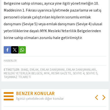
Belgesine sahip olması, ayrıca yine ilgili yönetmeliğin 10.
Maddesinn 1. Fıkrası uyarınca İşletmede pazarlama ve satış
personeli olarak çalıştırılan kişilerin sorumlu emlak
danışmanı (Seviye 5) veya emlak danışmanı (Seviye 4) ulusal
yeterliliklerine dayalı MYK Mesleki Yeterlilik Belgelerinden
birine sahip olmaları zorunlu hale getirilmiştir.
HABERLER
ETIKETLER:
30442
,
EMLAK
,
EMLAK DANIŞMANI
,
EMLAK DANIŞMANLARI
,
MESLEKI YETERLILIK BELGESI
,
MYK
,
RESMI GAZETE
,
SEVIYE 4
,
SEVIYE 5
,
TAŞINMAZ TICARETI
BENZER KONULAR
İlginizi çekebilecek diğer konular