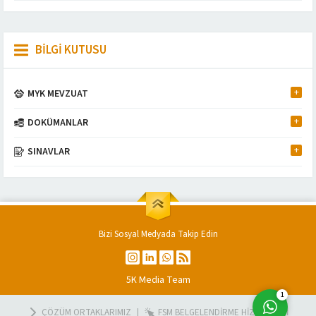
BİLGİ KUTUSU
MYK MEVZUAT
DOKÜMANLAR
Müşteri Temsilcisi
SINAVLAR
Bizi Sosyal Medyada Takip Edin
Cevap Yaz
5K Media Team
1
ÇÖZÜM ORTAKLARIMIZ
FSM BELGELENDİRME HİZMETLERİ