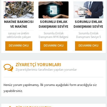
MAKINE BAKIMCISI
SORUMLU EMLAK
SORUMLU EMLAK
VE MAKINE
DANIŞMANI SEVIYE
DANIŞMANI SEVIYE
MONTAJCISI MYK
5 MESLEKI
5 (MYK) MESLEKI
sanayi ve üretim
Sorumlu Emlak
Sorumlu Emlak
BELGESI
YETERLILIK
YETERLILIK
sektöründe çalışan
Danışmanı MYK Belgesi
Danışmanı Seviye 5
personel için zorunlu
Sorumlu Emlak
BELGESI
MYK Belgesi Nedir?
BELGESI
mesleki yeterlilik
Danışmanı – Seviye 5
Sorumlu Emlak
DEVAMINI OKU
DEVAMINI OKU
DEVAMINI OKU
belgesidir. FSM
Mesleki Yeterlilik Belgesi
Danışmanı Seviye 5
Belgelendirme olarak
için geç kalmayın…
MYK Belgesi , emlak
MYK tarafından
Belgenizi alın işinizi...
sektöründe faaliyet
yetkilendirilmiş ve
göstermek...
TÜRKAK
ZİYARETÇİ YORUMLARI
akreditasyonuna...
Ziyaretçilerimiz tarafından yapılan yorumlar
Henüz yorum yapılmamış. İlk yorumu aşağıdaki form aracılığıyla siz
yapabilirsiniz.